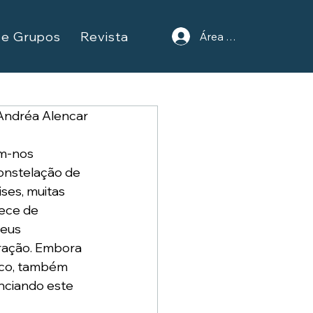
 e Grupos
Revista
Área do Aluno
Andréa Alencar
m-nos 
onstelação de 
ses, muitas 
ece de 
seus 
eração. Embora 
ico, também 
nciando este 