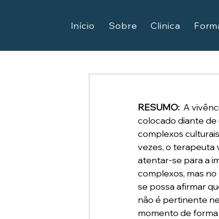
Início
Sobre
Clinica
Form
RESUMO:
A vivênc
colocado diante de
complexos culturais
vezes, o terapeuta
atentar-se para a i
complexos, mas no B
se possa afirmar q
não é pertinente ne
momento de forma d