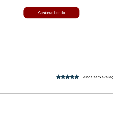
Continue Lendo
Avaliado com 0 de 5 estrel
Ainda sem avalia