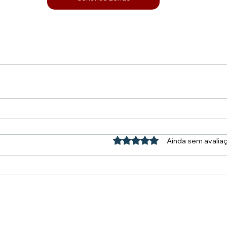
Avaliado com 0 de 5 estrel
Ainda sem avalia