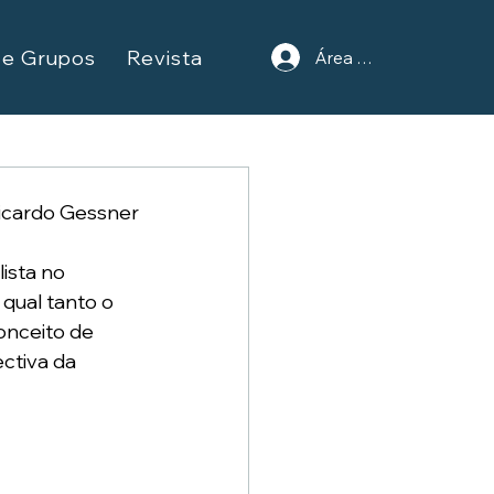
 e Grupos
Revista
Área do Aluno
icardo Gessner
ista no 
qual tanto o 
onceito de 
ctiva da 