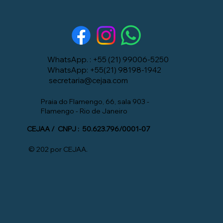
WhatsApp. : +55 (21) 99006-5250
WhatsApp: +55(21) 98198-1942
secretaria@cejaa.com
Praia do Flamengo, 66, sala 903 -
Flamengo - Rio de Janeiro
CEJAA / CNPJ : 50.623.796/0001-07
© 202 por CEJAA.