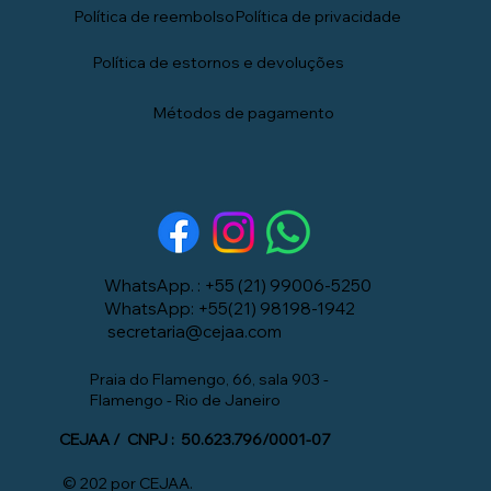
Política de privacidade
Política de reembolso
Política de estornos e devoluções
Métodos de pagamento
WhatsApp. : +55 (21) 99006-5250
WhatsApp: +55(21) 98198-1942
secretaria@cejaa.com
Praia do Flamengo, 66, sala 903 -
Flamengo - Rio de Janeiro
CEJAA / CNPJ : 50.623.796/0001-07
© 202 por CEJAA.