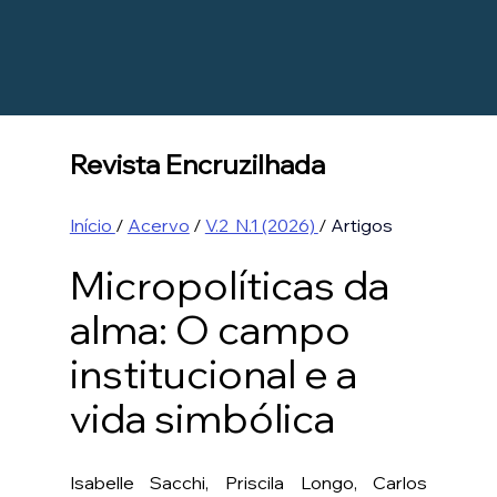
Revista Encruzilhada
Início 
/ 
Acervo
 / 
V.2  N.1 (2026) 
/ 
Artigos
Micropolíticas da 
alma: O campo 
institucional e a 
vida simbólica
Isabelle Sacchi, Priscila Longo, Carlos 