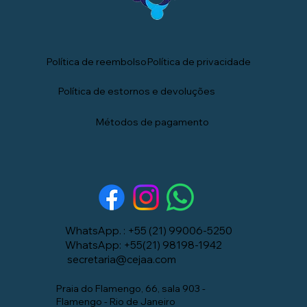
Política de privacidade
Política de reembolso
Política de estornos e devoluções
Métodos de pagamento
WhatsApp. : +55 (21) 99006-5250
WhatsApp: +55(21) 98198-1942
secretaria@cejaa.com
Praia do Flamengo, 66, sala 903 -
Flamengo - Rio de Janeiro