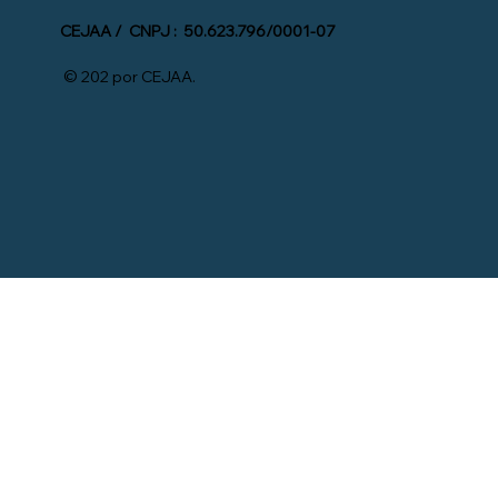
CEJAA / CNPJ : 50.623.796/0001-07
© 202 por CEJAA.